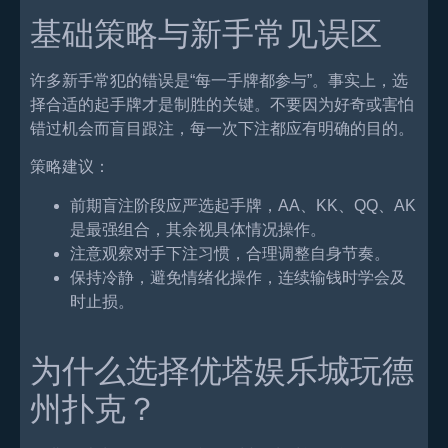
基础策略与新手常见误区
许多新手常犯的错误是“每一手牌都参与”。事实上，选
择合适的起手牌才是制胜的关键。不要因为好奇或害怕
错过机会而盲目跟注，每一次下注都应有明确的目的。
策略建议：
前期盲注阶段应严选起手牌，AA、KK、QQ、AK
是最强组合，其余视具体情况操作。
注意观察对手下注习惯，合理调整自身节奏。
保持冷静，避免情绪化操作，连续输钱时学会及
时止损。
为什么选择优塔娱乐城玩德
州扑克？