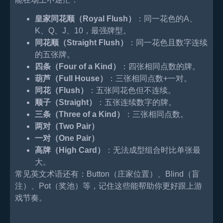
皇家同花顺（Royal Flush）
：同一花色的A、
K、Q、J、10，最强牌型。
同花顺（Straight Flush）
：同一花色且数字连续
的五张牌。
四条（Four of a Kind）
：四张相同点数的牌。
葫芦（Full House）
：三张相同点数+一对。
同花（Flush）
：五张同花色但不连续。
顺子（Straight）
：五张连续数字的牌。
三条（Three of a Kind）
：三张相同点数。
两对（Two Pair）
一对（One Pair）
高牌（High Card）
：无法成型组合时比单张最
大。
常见英文术语还有：Button（庄家位置）、Blind（盲
注）、Pot（奖池）等，记住这些能帮助你更好跟上游
戏节奏。