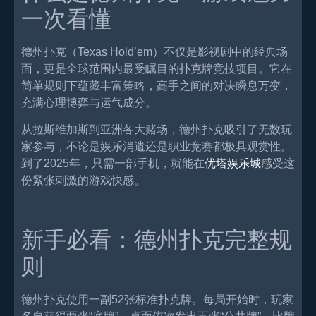
一次看懂
德州扑克（Texas Hold’em）不仅是影视剧中的经典场
面，更是全球范围内最受瞩目的扑克牌竞技项目。它在
简单规则下蕴藏丰富策略，高手之间的对决瞬息万变，
充满心理博弈与运气成分。
从拉斯维加斯到亚洲各大赌场，德州扑克吸引了无数玩
家参与，不论是娱乐消遣还是职业竞赛都极具观赏性。
到了2025年，只需一部手机，就能在
优塔娱乐城
感受这
份紧张刺激的游戏快感。
新手必看：德州扑克完整规
则
德州扑克使用一副52张标准扑克牌。每局开始时，玩家