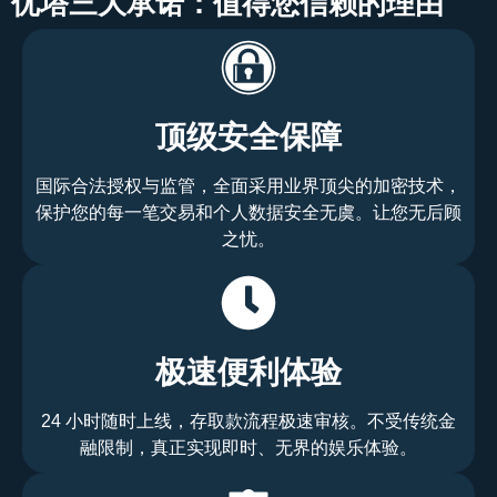
优塔三大承诺：值得您信赖的理由
顶级安全保障
国际合法授权与监管，全面采用业界顶尖的加密技术，
保护您的每一笔交易和个人数据安全无虞。让您无后顾
之忧。
极速便利体验
24 小时随时上线，存取款流程极速审核。不受传统金
融限制，真正实现即时、无界的娱乐体验。