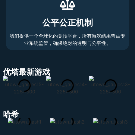
公平公正机制
我们提供一个全球化的竞技平台，所有游戏结果皆由专
业系统监管，确保绝对的透明与公平性。
优塔最新游戏
哈希