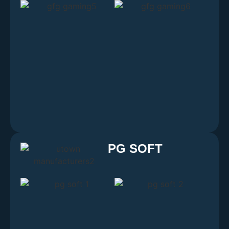
PG SOFT