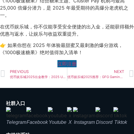
《1000极速糖果》结合糖果主题、Cluster Pay 机制与最高
25,000 倍爆分潜力，是 2025 年最受期待的高爆分老虎机之
一。
在优币娱乐城，你不仅能享受安全便捷的出入金，还能获得额外
优惠与返水，让娱乐与收益双重提升。
👉 如果你想在 2025 年体验最甜蜜又最刺激的爆分游戏，
《1000极速糖果》绝对值得加入清单！
立即注册
PREVIOUS
NEXT
优币娱乐城2025出金教学：2025 USDT提款流程一次搞懂
优币娱乐城2025推荐：GFG Gaming多元游戏品牌解析
社群入口
Telegram
Facebook
Youtube
X
Instagram
Discord
Tiktok