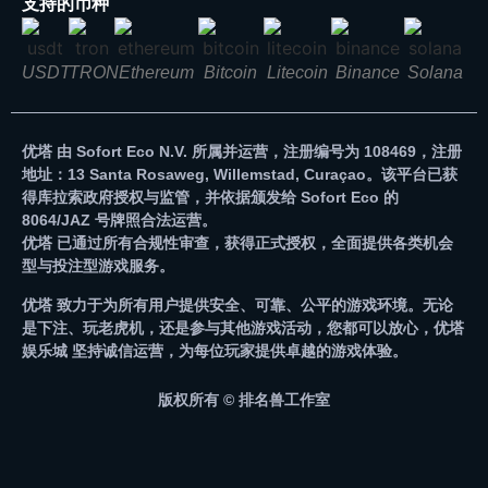
支持的币种
USDT
TRON
Ethereum
Bitcoin
Litecoin
Binance
Solana
优塔 由 Sofort Eco N.V. 所属并运营，注册编号为 108469，注册
地址：13 Santa Rosaweg, Willemstad, Curaçao。该平台已获
得库拉索政府授权与监管，并依据颁发给 Sofort Eco 的
8064/JAZ 号牌照合法运营。
优塔 已通过所有合规性审查，获得正式授权，全面提供各类机会
型与投注型游戏服务。
优塔 致力于为所有用户提供安全、可靠、公平的游戏环境。无论
是下注、玩老虎机，还是参与其他游戏活动，您都可以放心，优塔
娱乐城 坚持诚信运营，为每位玩家提供卓越的游戏体验。
版权所有 © 排名兽工作室