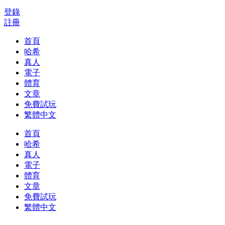
登錄
註冊
首頁
哈希
真人
電子
體育
文章
免費試玩
繁體中文
首頁
哈希
真人
電子
體育
文章
免費試玩
繁體中文