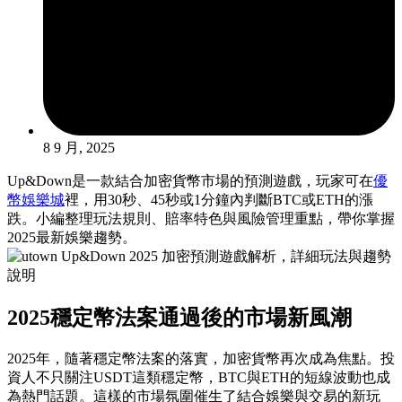
8 9 月, 2025
Up&Down是一款結合加密貨幣市場的預測遊戲，玩家可在
優
幣娛樂城
裡，用30秒、45秒或1分鐘內判斷BTC或ETH的漲
跌。小編整理玩法規則、賠率特色與風險管理重點，帶你掌握
2025最新娛樂趨勢。
2025穩定幣法案通過後的市場新風潮
2025年，隨著穩定幣法案的落實，加密貨幣再次成為焦點。投
資人不只關注USDT這類穩定幣，BTC與ETH的短線波動也成
為熱門話題。這樣的市場氛圍催生了結合娛樂與交易的新玩