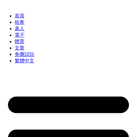
跳
至
首頁
內
哈希
容
真人
電子
體育
文章
免費試玩
繁體中文