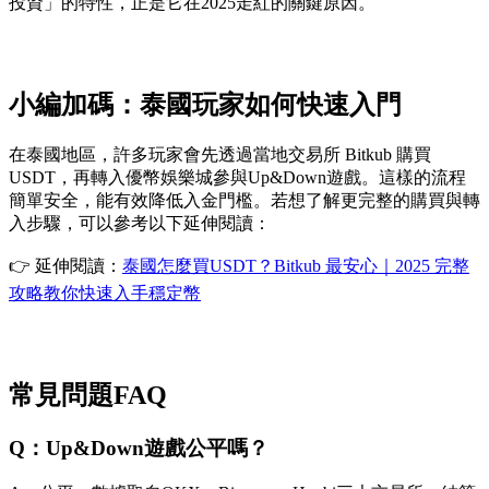
投資」的特性，正是它在2025走紅的關鍵原因。
小編加碼：泰國玩家如何快速入門
在泰國地區，許多玩家會先透過當地交易所 Bitkub 購買
USDT，再轉入優幣娛樂城參與Up&Down遊戲。這樣的流程
簡單安全，能有效降低入金門檻。若想了解更完整的購買與轉
入步驟，可以參考以下延伸閱讀：
👉 延伸閱讀：
泰國怎麼買USDT？Bitkub 最安心｜2025 完整
攻略教你快速入手穩定幣
常見問題FAQ
Q：Up&Down遊戲公平嗎？