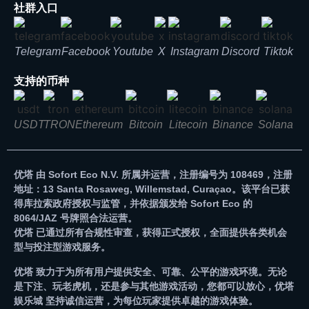
社群入口
Telegram
Facebook
Youtube
X
Instagram
Discord
Tiktok
支持的币种
USDT
TRON
Ethereum
Bitcoin
Litecoin
Binance
Solana
优塔 由 Sofort Eco N.V. 所属并运营，注册编号为 108469，注册
地址：13 Santa Rosaweg, Willemstad, Curaçao。该平台已获
得库拉索政府授权与监管，并依据颁发给 Sofort Eco 的
8064/JAZ 号牌照合法运营。
优塔 已通过所有合规性审查，获得正式授权，全面提供各类机会
型与投注型游戏服务。
优塔 致力于为所有用户提供安全、可靠、公平的游戏环境。无论
是下注、玩老虎机，还是参与其他游戏活动，您都可以放心，优塔
娱乐城 坚持诚信运营，为每位玩家提供卓越的游戏体验。