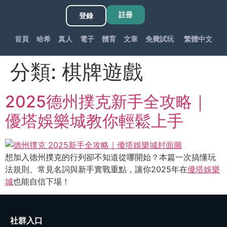
註冊
登錄
首頁
哈希
真人
電子
體育
文章
免費試玩
繁體中文
分類:
棋牌遊戲
2025德州撲克新手全攻略｜
優塔娛樂城教你輕鬆上手
想加入德州撲克的行列卻不知道從哪開始？本篇一次搞懂玩
法規則、常見名詞與新手實戰重點，讓你2025年在
優塔娛樂
城
也能自信下場！
社群入口