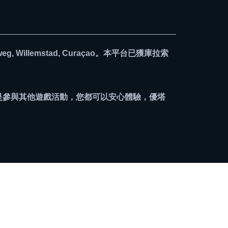
eg, Willemstad, Curaçao。本平台已獲庫拉索
是參與其他遊戲活動，您都可以安心體驗，優塔