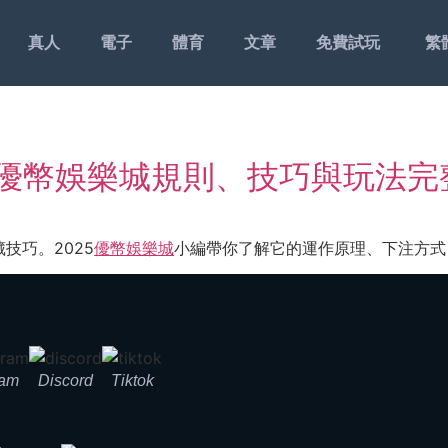
真人
電子
體育
文章
免費試玩
繁
5優幣娛樂城規則、技巧與玩法完
技巧。2025
優幣娛樂城
小編帶你了解它的運作原理、下注方式
ram
Discord
Tiktok