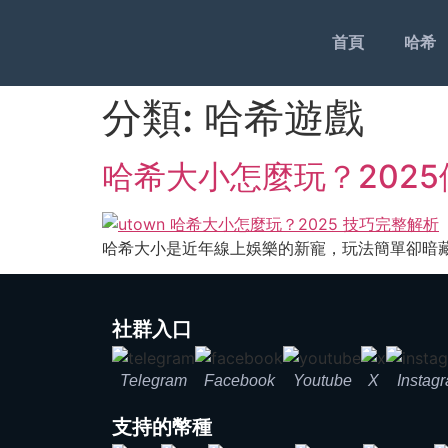
首頁
哈希
分類:
哈希遊戲
哈希大小怎麼玩？202
哈希大小是近年線上娛樂的新寵，玩法簡單卻暗藏
社群入口
Telegram
Facebook
Youtube
X
Instag
支持的幣種