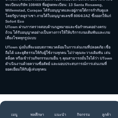
ทะเบียนบริษัท 108469 ที่อยู่จดทะเบียน: 13 Santa Rosaweg,
Willemstad, Curaçao ได้รับอนุญาตและอยู่ภายใต้การกำกับดูแล
โดยรัฐบาลคูราเซา ภายใต้ใบอนุญาตเลขที่ 8064/JAZ ซึ่งออกให้แก่
Sofort Eco
UTown ผ่านการตรวจสอบด้านกฎหมายและข้อกำหนดอย่างครบ
ถ้วน ได้รับอนุญาตอย่างเป็นทางการให้ให้บริการเกมเดิมพันและเกม
เสี่ยงโชคทุกรูปแบบ
UTown มุ่งมั่นที่จะมอบสภาพแวดล้อมในการเล่นเกมที่ปลอดภัย เชื่อ
ถือได้ และยุติธรรมให้กับผู้ใช้งานทุกคน ไม่ว่าคุณจะวางเดิมพัน เล่น
สล็อต หรือเข้าร่วมกิจกรรมเกมอื่น ๆ คุณสามารถมั่นใจได้ว่า UTown
ดำเนินงานด้วยความซื่อสัตย์ และมอบประสบการณ์การเล่นเกมที่
ยอดเยี่ยมให้กับผู้เล่นทุกคน
เมนู
พลศึกษา
แนะนำ
กิจกรรม
ลูกค้า