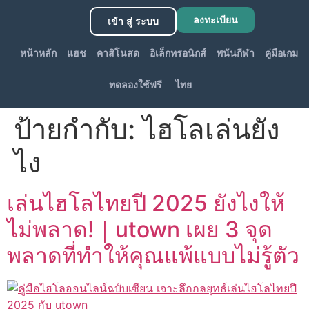
ลงทะเบียน
เข้า สู่ ระบบ
หน้าหลัก
แฮช
คาสิโนสด
อิเล็กทรอนิกส์
พนันกีฬา
คู่มือเกม
ทดลองใช้ฟรี
ไทย
ป้ายกำกับ:
ไฮโลเล่นยัง
ไง
เล่นไฮโลไทยปี 2025 ยังไงให้
ไม่พลาด!｜utown เผย 3 จุด
พลาดที่ทำให้คุณแพ้แบบไม่รู้ตัว