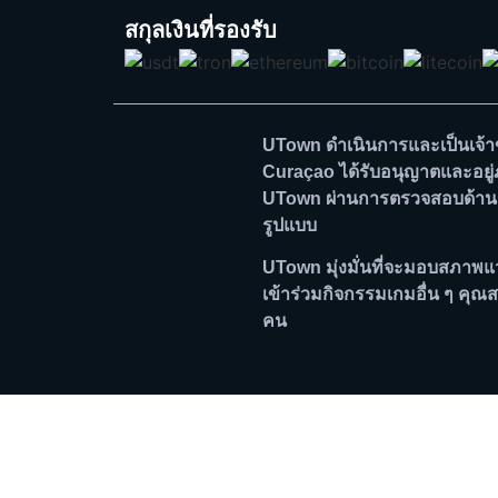
สกุลเงินที่รองรับ
UTown ดำเนินการและเป็นเจ้าข
Curaçao ได้รับอนุญาตและอยู่
UTown ผ่านการตรวจสอบด้านกฎ
รูปแบบ
UTown มุ่งมั่นที่จะมอบสภาพแวด
เข้าร่วมกิจกรรมเกมอื่น ๆ คุณ
คน