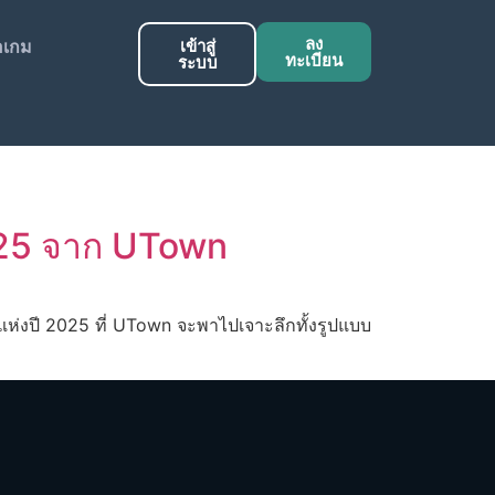
ลง
เข้าสู่
ือเกม
ทะเบียน
ระบบ
25 จาก UTown
งปี 2025 ที่ UTown จะพาไปเจาะลึกทั้งรูปแบบ