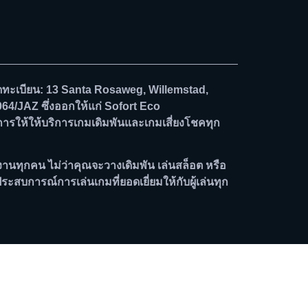
จดทะเบียน: 13 Santa Rosaweg, Willemstad,
64/JAZ ซึ่งออกให้แก่ Sofort Eco
ให้ให้บริการเกมเดิมพันและเกมเสี่ยงโชคทุก
้งานทุกคน ไม่ว่าคุณจะวางเดิมพัน เล่นสล็อต หรือ
สบการณ์การเล่นเกมที่ยอดเยี่ยมให้กับผู้เล่นทุก