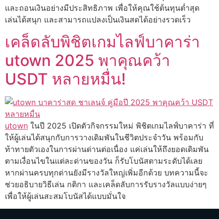
และถอนเงินอย่างมีประสิทธิภาพ เพื่อให้คุณใช้ต้นทุนต่ำสุด
เล่นได้สนุก และสามารถแปลงเป็นเงินสดได้อย่างรวดเร็ว
เคล็ดลับพิชิตเกมไลฟ์บาคาร่า
utown 2025 พาคุณคว้า
USDT หลายหมื่น!
utown
ในปี 2025 เปิดตัวกิจกรรมใหม่ พิชิตเกมไลฟ์บาคาร่า ที่
ให้ผู้เล่นได้สนุกกับการวางเดิมพันในชีวิตประจำวัน พร้อมกับ
ท้าทายตัวเองในการผ่านด่านต่อเนื่อง แค่เล่นให้ถึงยอดเดิมพัน
ตามเงื่อนไขในแต่ละด่านของวัน ก็รับโบนัสตามระดับได้เลย
หากผ่านครบทุกด่านยังมีรางวัลใหญ่เพิ่มอีกด้วย บทความนี้จะ
ช่วยอธิบายวิธีเล่น กติกา และเคล็ดลับการรับรางวัลแบบง่ายๆ
เพื่อให้ผู้เล่นสะสมโบนัสได้แบบมั่นใจ