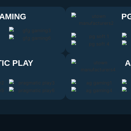
AMING
P
IC PLAY
A