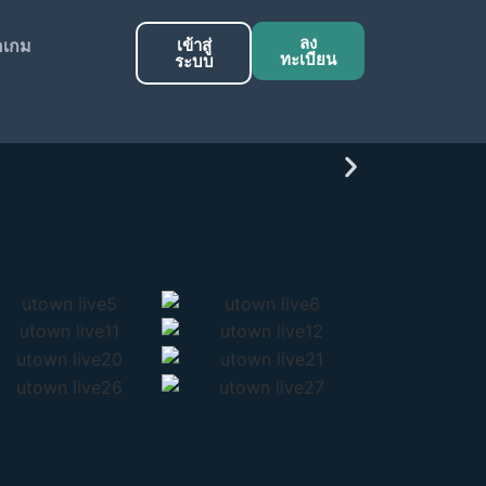
ลง
เข้าสู่
ือเกม
ทะเบียน
ระบบ